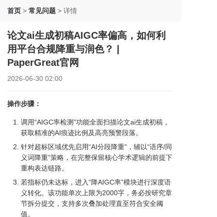
首页
>
常见问题
>
详情
论文ai生成初稿AIGC率偏高，如何利
用平台合规降重与润色？ |
PaperGreat官网
2026-06-30 02:00
操作步骤：
调用“AIGC率检测”功能全面扫描论文ai生成初稿，
获取精准的AI痕迹比例及高亮预警段落。
针对超标区域优先启用“AI分段降重”，辅以“语序/同
义词降重”策略，在完整保留核心学术逻辑的前提下
重构表达链路。
若指标仍未达标，进入“降AIGC率”模块进行深度语
义转化。该功能单次上限为2000字，务必按研究章
节拆分提交，支持多次叠加处理直至符合安全阈
值。